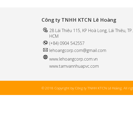
Công ty TNHH KTCN Lê Hoàng
28 Lái Thiêu 115, KP Hoà Long, Lái Thiêu, TP.
HCM
(+84) 0904 542557
l
ehoangcorp.com@gmail.com
www.
lehoangcorp.com.vn
www.tamvannhuapvc.com
© 2018 Copyright by Công ty TNHH KTCN Lê Hoàng. All righ