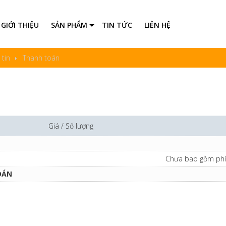
GIỚI THIỆU
SẢN PHẨM
TIN TỨC
LIÊN HỆ
Tất cả
tin
Thanh toán
Cáp mạng LAN
Cáp camera
Ván nhựa PVC
Tấm nhựa ốp tường trang trí
Tấm lam sóng
Giá / Số lượng
Gỗ nhựa ngoài trời
Sàn nhựa
Chưa bao gồm phí
Ống nhựa Công trình
OÁN
Thi công cửa sắt - nhôm - inox