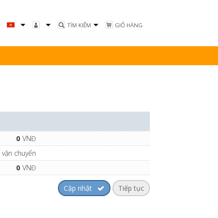
TÌM KIẾM
GIỎ HÀNG
Tiếng Việt
Đăng nhập
English
Sản phẩm yêu thích
0
VNĐ
 vận chuyển
0
VNĐ