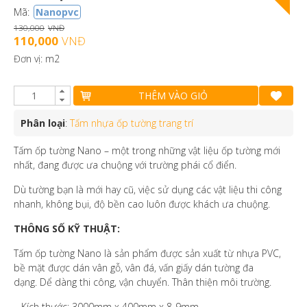
Mã:
Nanopvc
130,000
VNĐ
110,000
VNĐ
Đơn vị: m2
THÊM VÀO GIỎ
Phân loại
:
Tấm nhựa ốp tường trang trí
Tấm ốp tường Nano – một trong những vật liệu ốp tường mới
nhất, đang được ưa chuộng với trường phái cổ điển.
Dù tường bạn là mới hay cũ, việc sử dụng các vật liệu thi công
nhanh, không bụi, độ bền cao luôn được khách ưa chuộng.
THÔNG SỐ KỸ THUẬT:
Tấm ốp tường Nano là sản phẩm được sản xuất từ nhựa PVC,
bề mặt được dán vân gỗ, vân đá, vấn giấy dán tường đa
dạng. Dể dàng thi công, vận chuyển. Thân thiện môi trường.
– Kích thước: 3000mm x 400mm x 8-9mm