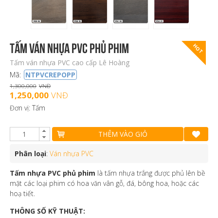
Tấm ván nhựa PVC Phủ Phim
HOT
Tấm ván nhựa PVC cao cấp Lê Hoàng
Mã:
NTPVCREPOPP
1,300,000
VNĐ
1,250,000
VNĐ
Đơn vị: Tấm
THÊM VÀO GIỎ
Phân loại
:
Ván nhựa PVC
Tấm nhựa PVC phủ phim
là tấm nhựa trắng được phủ lên bề
mặt các loại phim có hoa văn vân gỗ, đá, bông hoa, hoặc các
hoạ tiết.
THÔNG SỐ KỸ THUẬT: